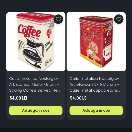
Cutie metalica Nostalgic-
Cutie metalica Nostalgic-
C
Art, etansa, 7.5x11x17.5 cm -
Art, etansa, 7.5x11x17.5 cm -
F
Strong Coffee Served Here
Cutie metal capac etans
- Cafea tare servita aici
Hot Coffee Now - Cafea
7
54,00 Lei
54,00 Lei
fierbinte chiar acum
Adauga in cos
Adauga in cos