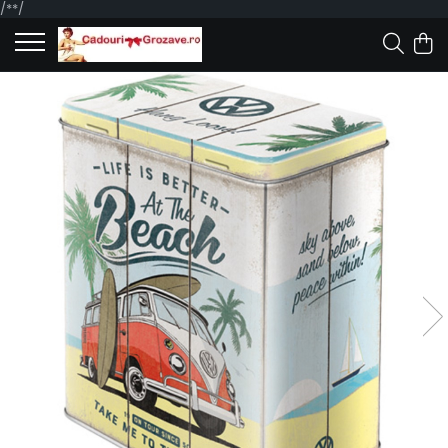
/*
*/