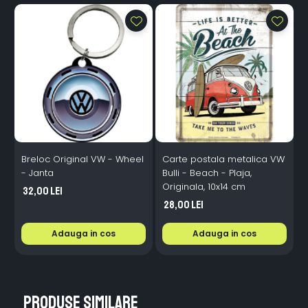
Breloc Original VW - Wheel
Carte postala metalica VW
C
- Janta
Bulli - Beach - Plaja,
g
Originala, 10x14 cm
i
32,00 Lei
28,00 Lei
Adauga in cos
Adauga in cos
Produse similare