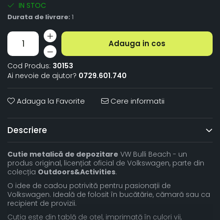
IN STOC
Durata de livrare:
1
Adauga in cos
Cod Produs:
30153
Ai nevoie de ajutor?
0729.601.740
Adauga la Favorite
Cere informatii
Descriere
Cutie metalică de depozitare
VW Bulli Beach - un
produs original, licențiat oficial de Volkswagen, parte din
colecția
Outdoors&Activities
.
O idee de cadou potrivită pentru pasionații de
Volkswagen. Ideală de folosit în bucătărie, cămară sau ca
recipient de provizii.
Cutia este din tablă de oțel, imprimată în culori vii,