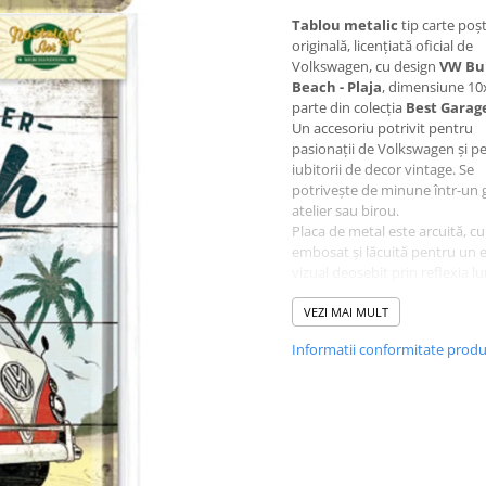
Tablou metalic
tip carte poșt
originală, licențiată oficial de
Volkswagen, cu design
VW Bull
Beach - Plaja
, dimensiune 10
parte din colecția
Best Garag
Un accesoriu potrivit pentru
pasionații de Volkswagen și p
iubitorii de decor vintage. Se
potrivește de minune într-un g
atelier sau birou.
Placa de metal este arcuită, c
embosat și lăcuită pentru un e
vizual deosebit prin reflexia lu
Spatele este căptușit cu hârtie
poți adăuga un mesaj alături 
VEZI MAI MULT
cadou. Are marginea fasonată
Informatii conformitate prod
colțurile rotunjite, este ambal
individual în folie de plastic, cu
format C6 inclus - gata de oferi
atare.
Idee de cadou pentru pasionaț
Volkswagen și colecționari.