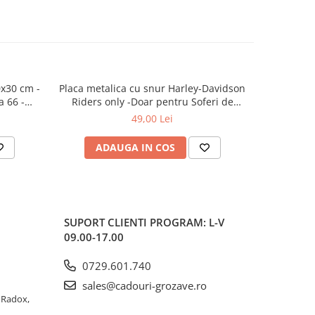
0x30 cm -
Placa metalica cu snur Harley-Davidson
Carte pos
a 66 -
Riders only -Doar pentru Soferi de
10x14 cm 
Harley-Davidson, Originala, 10x20 cm
49,00 Lei
ADAUGA IN COS
AD
SUPORT CLIENTI
PROGRAM: L-V
09.00-17.00
0729.601.740
sales@cadouri-grozave.ro
a Radox,