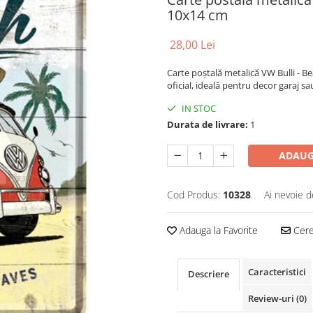
10x14 cm
28,00 Lei
Carte poștală metalică VW Bulli - Be
oficial, ideală pentru decor garaj 
IN STOC
Durata de livrare:
1
ADAUG
Cod Produs:
10328
Ai nevoie d
Adauga la Favorite
Cere 
Caracteristici
Descriere
Review-uri
(0)