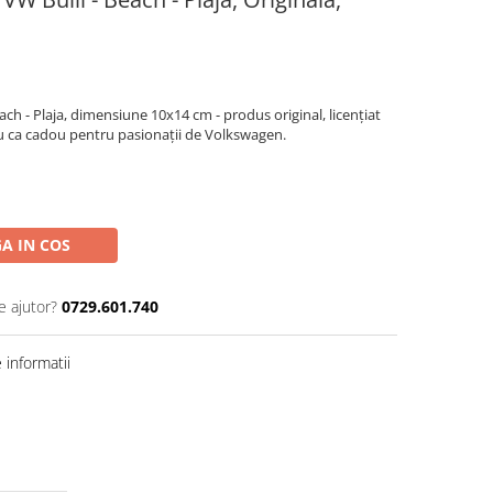
ach - Plaja, dimensiune 10x14 cm - produs original, licențiat
sau ca cadou pentru pasionații de Volkswagen.
A IN COS
e ajutor?
0729.601.740
informatii