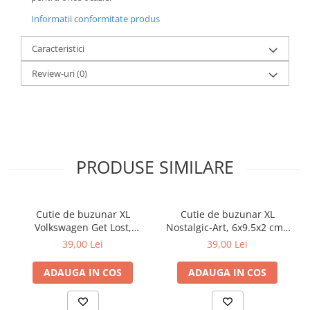
Informatii conformitate produs
Caracteristici
Review-uri
(0)
PRODUSE SIMILARE
Cutie de buzunar XL
Cutie de buzunar XL
Volkswagen Get Lost,
Nostalgic-Art, 6x9.5x2 cm -
Originala, 6x9.5x2 cm
We Can Do It - Putem sa o
39,00 Lei
39,00 Lei
facem!
ADAUGA IN COS
ADAUGA IN COS