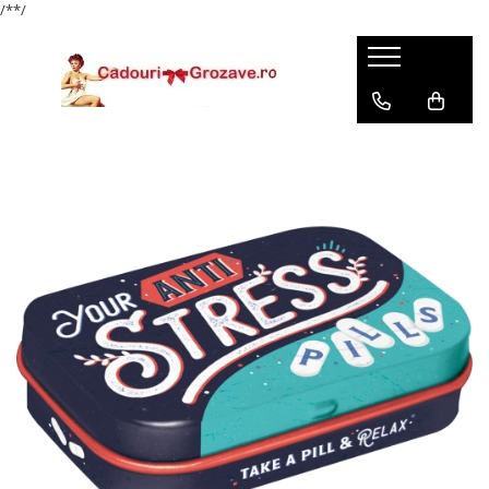
/*
*/