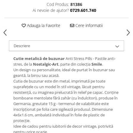
Cod Produs:
81386
Ai nevoie de ajutor?
0729.601.740
Adauga la Favorite
Cere informatii
Descriere
Cutie metalică de buzunar
Anti Stress Pills - Pastile anti-
stres, de la
Nostalgic-Art
, parte din colecția
Smile
.
Un design cu personalitate, ideal de purtat în buzunar sau
geantă, la birou sau acasă.
Cutia de buzunar este din metal, imprimată pe toate
suprafețele cu un model în stil vintage, lăcuit pentru
rezistență, cu imaginea prelucrată în relief pe capac. Conține
bomboane mentolate fără zahăr (cu îndulcitori), produse în
Germania, greutate 15 g - termenul de valabilitate este
inscripționat pe folia care sigilează produsul. Dimensiune
4x6x1.6 cm, ambalată individual în folie de plastic de
protecție.
Idee de cadou pentru iubitorii de decor vintage, potrivită
pentru orice ocazie.