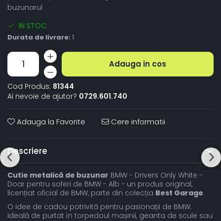
buzunarul
IN STOC
Durata de livrare:
1
Adauga in cos
Cod Produs:
81344
Ai nevoie de ajutor?
0729.601.740
Adauga la Favorite
Cere informatii
Descriere
Cutie metalică de buzunar
BMW - Drivers Only White -
Doar pentru soferi de BMW - Alb - un produs original,
licențiat oficial de BMW, parte din colecția
Best Garage
.
O idee de cadou potrivită pentru pasionații de BMW.
Ideală de purtat în torpedoul mașinii, geanta de scule sau