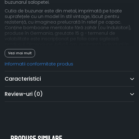
buzunarul salopetei.
Cutia de buzunar este din metal, imprimată pe toate
suprafețele cu un model în stil vintage, lăcuit pentru
rezistență, cu imaginea prelucrată în relief pe capac.
Conține bomboane mentolate fără zahăr (cu îndulcitori),
produse în Germania, greutate 15 g - termenul de
valabilitate este inscripționat pe folia care sigilează
produsul. Dimensiune 4x6x1.6 cm, ambalată individual în
folie de plastic de protecție.
Vezi mai mult
Cadou potrivit pentru orice fan BMW, pentru orice ocazie.
Informatii conformitate produs
Caracteristici
Review-uri
(0)
Produse similare