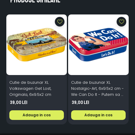
Cutie de buzunar XL
Cutie de buzunar XL
Volkswagen Get Lost,
Nostalgic-Art, 6x9.5x2 cm -
-
Originala, 6x9.5x2 cm
We Can Do It - Putem sa o
O
facem!
39,00 Lei
39,00 Lei
Adauga in cos
Adauga in cos