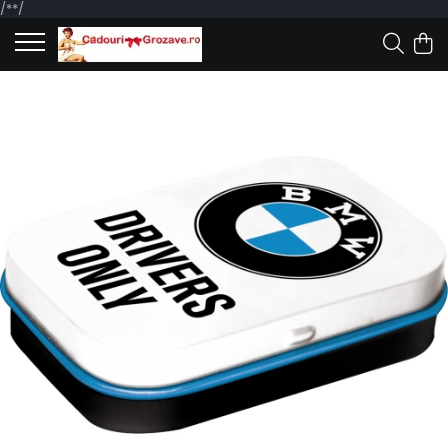
/*
*/