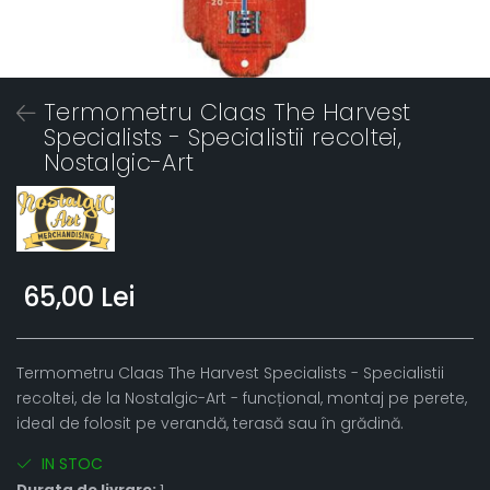
Termometru Claas The Harvest
Specialists - Specialistii recoltei,
Nostalgic-Art
65,00 Lei
Termometru Claas The Harvest Specialists - Specialistii
recoltei, de la Nostalgic-Art - funcțional, montaj pe perete,
ideal de folosit pe verandă, terasă sau în grădină.
IN STOC
Durata de livrare:
1