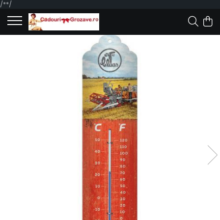
/*
*/