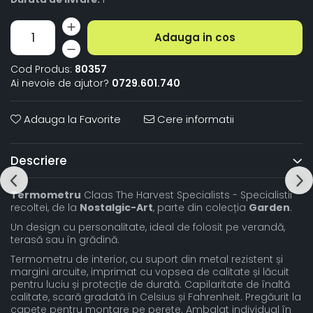
Adauga in cos
Cod Produs:
80357
Ai nevoie de ajutor?
0729.601.740
Adauga la Favorite
Cere informatii
Descriere
Termometru
Claas The Harvest Specialists - Specialistii
recoltei, de la
Nostalgic-Art
, parte din colecția
Garden
.
Un design cu personalitate, ideal de folosit pe verandă,
terasă sau în grădină.
Termometru de interior, cu suport din metal rezistent și
margini arcuite, imprimat cu vopsea de calitate și lăcuit
pentru luciu și protecție de durată. Capilaritate de înaltă
calitate, scară gradată în Celsius și Fahrenheit. Pregăurit la
capete pentru montare pe perete. Ambalat individual în