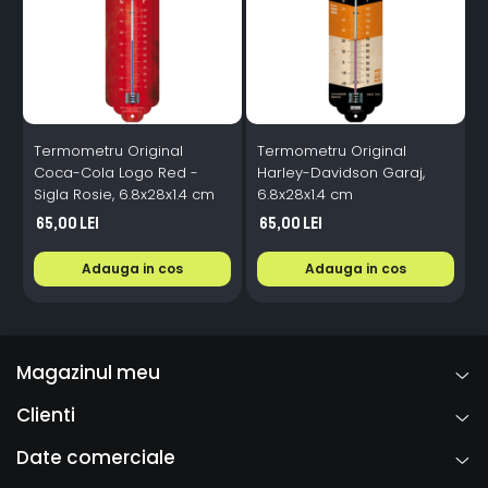
Termometru Original
Termometru Original
Coca-Cola Logo Red -
Harley-Davidson Garaj,
Sigla Rosie, 6.8x28x1.4 cm
6.8x28x1.4 cm
6
65,00 Lei
65,00 Lei
Adauga in cos
Adauga in cos
Magazinul meu
Clienti
Date comerciale