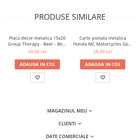
PRODUSE SIMILARE
Placa decor metalica 15x20
Carte postala metalica
Group Therapy - Beer - Bere
Honda MC Motorcycles Gold
- Terapie de grup
- Sigla Honda Moto pe
49,00 Lei
28,00 Lei
auriu, Originala, 10x14 cm
ADAUGA IN COS
ADAUGA IN COS
MAGAZINUL MEU
CLIENTI
DATE COMERCIALE