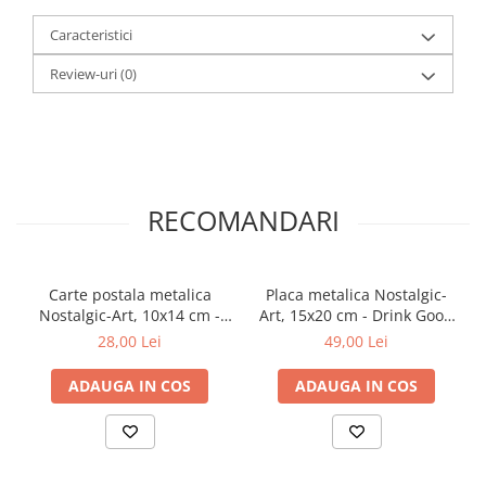
Caracteristici
Review-uri
(0)
RECOMANDARI
Carte postala metalica
Placa metalica Nostalgic-
Nostalgic-Art, 10x14 cm -
Art, 15x20 cm - Drink Good
Beer O' Clock - Timpul
Beer - Beti bere buna
28,00 Lei
49,00 Lei
pentru o bere
ADAUGA IN COS
ADAUGA IN COS