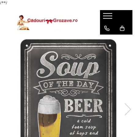
/*
*/