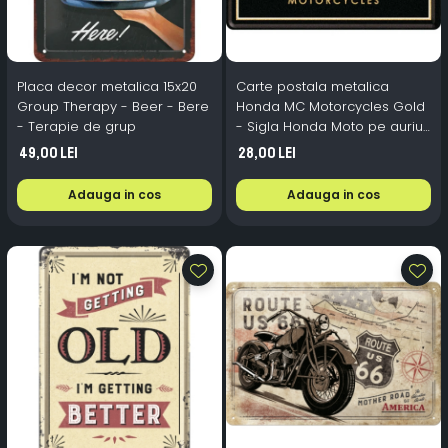
Placa decor metalica 15x20
Carte postala metalica
Group Therapy - Beer - Bere
Honda MC Motorcycles Gold
- Terapie de grup
- Sigla Honda Moto pe auriu,
Originala, 10x14 cm
49,00 Lei
28,00 Lei
Adauga in cos
Adauga in cos