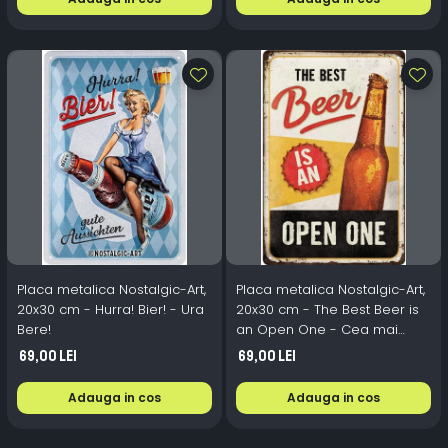
Placa metalica Nostalgic-Art,
Placa metalica Nostalgic-Art,
20x30 cm - Hurra! Bier! - Ura
20x30 cm - The Best Beer is
Bere!
an Open One - Cea mai
buna bere este cea
69,00 Lei
69,00 Lei
deschisa
Adauga in cos
Adauga in cos