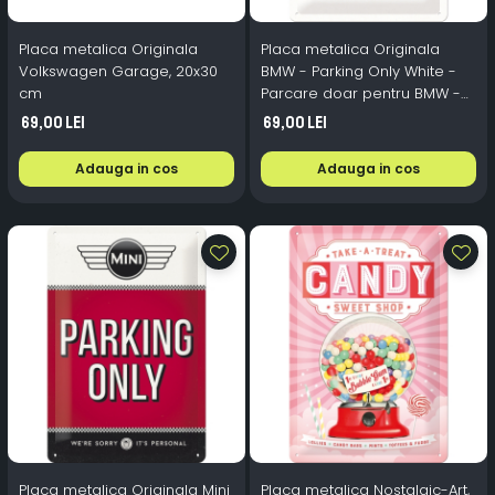
Placa metalica Originala
Placa metalica Originala
Volkswagen Garage, 20x30
BMW - Parking Only White -
cm
Parcare doar pentru BMW -
pe alb, 20x30 cm
69,00 Lei
69,00 Lei
Adauga in cos
Adauga in cos
Placa metalica Originala Mini
Placa metalica Nostalgic-Art,