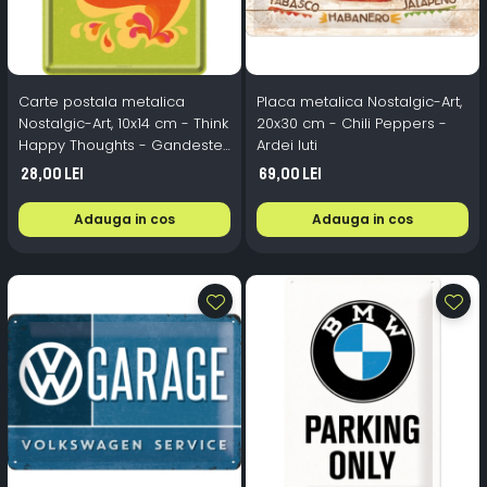
Carte postala metalica
Placa metalica Nostalgic-Art,
Nostalgic-Art, 10x14 cm - Think
20x30 cm - Chili Peppers -
Happy Thoughts - Gandeste
Ardei Iuti
lucruri fericite
28,00 Lei
69,00 Lei
Adauga in cos
Adauga in cos