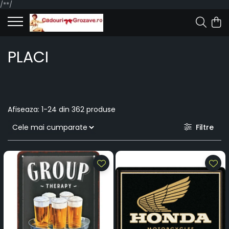
/*
*/
PLACI
Afiseaza:
1-
24
din
362
produse
Filtre