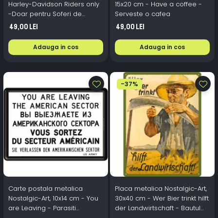
Harley-Davidson Riders only
15x20 cm - Have a coffee -
-Doar pentru Soferi de
Serveste o cafea
Harley-Davidson, Originala,
49,00 Lei
49,00 Lei
10x20 cm
Adauga in cos
Adauga in cos
-37%
Carte postala metalica
Placa metalica Nostalgic-Art,
Nostalgic-Art, 10x14 cm - You
30x40 cm - Wer Bier trinkt hilft
are Leaving - Parasiti
der Landwirtschaft - Bautul
sectorul American
de bere ajuta agricultura