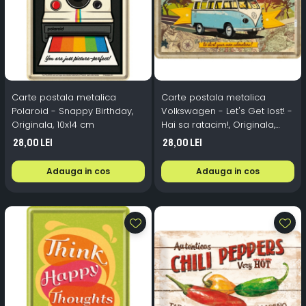
Carte postala metalica
Carte postala metalica
Polaroid - Snappy Birthday,
Volkswagen - Let's Get lost! -
Originala, 10x14 cm
Hai sa ratacim!, Originala,
10x14 cm
28,00 Lei
28,00 Lei
Adauga in cos
Adauga in cos