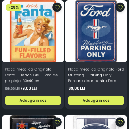
-28%
Placa metalica Originala
Placa metalica Originala Ford
Fanta - Beach Girl - Fata de
Mustang - Parking Only -
pe plaja, 30x40 cm
Parcare doar pentru Ford
Mustang, 20x30 cm
79,00 Lei
69,00 Lei
109,00 Lei
Adauga in cos
Adauga in cos