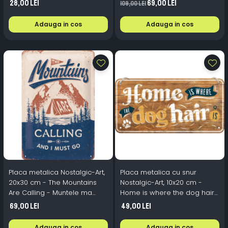
28,00 Lei
69,00 Lei
109,00 Lei
Adauga in cos
Adauga in cos
Placa metalica Nostalgic-Art,
Placa metalica cu snur
20x30 cm - The Mountains
Nostalgic-Art, 10x20 cm -
Are Calling - Muntele ma
Home is where the dog hair
cheama
is - Acasa e unde ai par de
69,00 Lei
49,00 Lei
catel
Adauga in cos
Adauga in cos