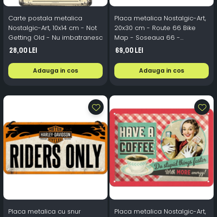
Carte postala metalica
Placa metalica Nostalgic-Art,
Nostalgic-Art, 10x14 cm - Not
20x30 cm - Route 66 Bike
Getting Old - Nu imbatranesc
Map - Soseaua 66 -
Motocicleta si Harta
28,00 Lei
69,00 Lei
Adauga in cos
Adauga in cos
Placa metalica cu snur
Placa metalica Nostalgic-Art,