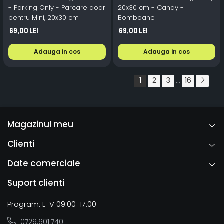
- Parking Only - Parcare doar
20x30 cm - Candy -
pentru Mini, 20x30 cm
Bomboane
69,00 Lei
69,00 Lei
Adauga in cos
Adauga in cos
1
2
3
16
...
Magazinul meu
Clienti
Date comerciale
Suport clienti
Program: L-V 09.00-17.00
0729.601.740