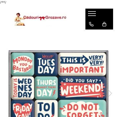
/*
*/