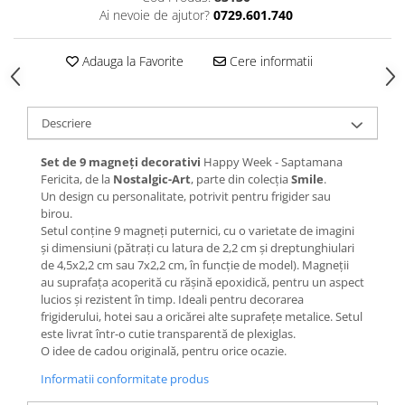
Ai nevoie de ajutor?
0729.601.740
Adauga la Favorite
Cere informatii
Descriere
Set de 9 magneți decorativi
Happy Week - Saptamana
Fericita, de la
Nostalgic-Art
, parte din colecția
Smile
.
Un design cu personalitate, potrivit pentru frigider sau
birou.
Setul conține 9 magneți puternici, cu o varietate de imagini
și dimensiuni (pătrați cu latura de 2,2 cm și dreptunghiulari
de 4,5x2,2 cm sau 7x2,2 cm, în funcție de model). Magneții
au suprafața acoperită cu rășină epoxidică, pentru un aspect
lucios și rezistent în timp. Ideali pentru decorarea
frigiderului, hotei sau a oricărei alte suprafețe metalice. Setul
este livrat într-o cutie transparentă de plexiglas.
O idee de cadou originală, pentru orice ocazie.
Informatii conformitate produs