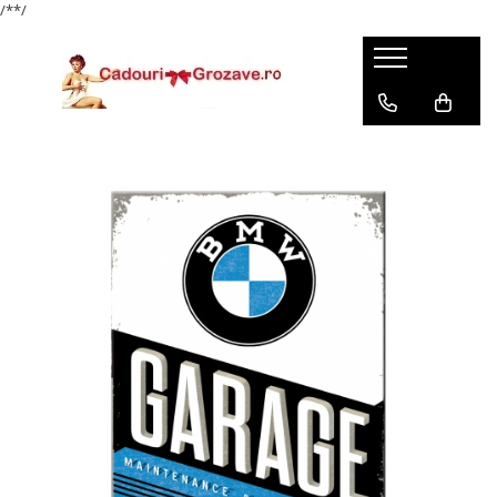
/*
*/