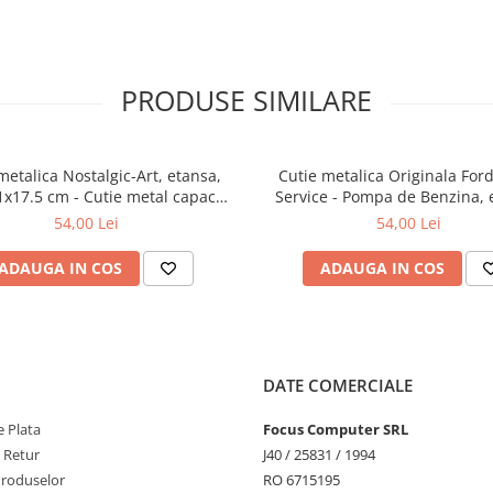
PRODUSE SIMILARE
metalica Nostalgic-Art, etansa,
Cutie metalica Originala Ford
1x17.5 cm - Cutie metal capac
Service - Pompa de Benzina, 
ot Coffee Now - Cafea fierbinte
7.5x11x17.5 cm
54,00 Lei
54,00 Lei
chiar acum
ADAUGA IN COS
ADAUGA IN COS
DATE COMERCIALE
 Plata
Focus Computer SRL
e Retur
J40 / 25831 / 1994
Produselor
RO 6715195