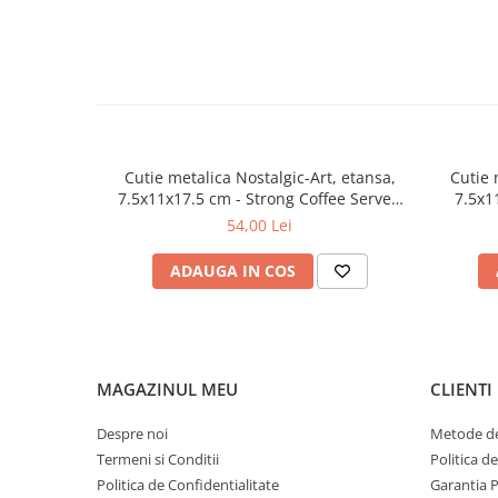
Cutie metalica Nostalgic-Art, etansa,
Cutie 
7.5x11x17.5 cm - Strong Coffee Served
7.5x1
Here - Cafea tare servita aici
etans H
54,00 Lei
ADAUGA IN COS
MAGAZINUL MEU
CLIENTI
Despre noi
Metode de
Termeni si Conditii
Politica d
Politica de Confidentialitate
Garantia 