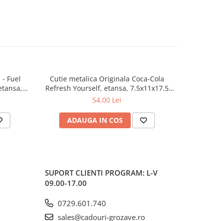
 - Fuel
Cutie metalica Originala Coca-Cola
Cutie meta
etansa,
Refresh Yourself, etansa, 7.5x11x17.5
10x14x20
cm
54,00 Lei
ADAUGA IN COS
AD
SUPORT CLIENTI
PROGRAM: L-V
09.00-17.00
0729.601.740
sales@cadouri-grozave.ro