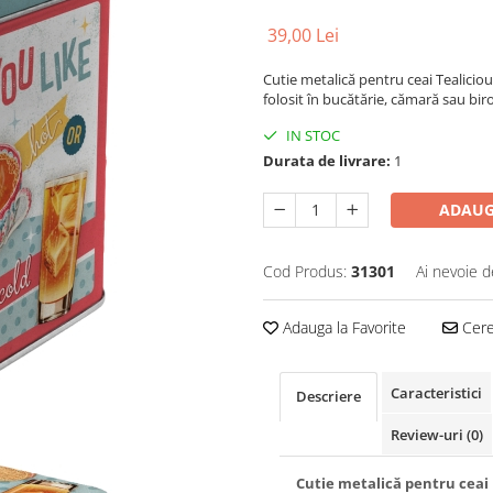
39,00 Lei
Cutie metalică pentru ceai Tealicious
folosit în bucătărie, cămară sau biro
IN STOC
Durata de livrare:
1
ADAUG
Cod Produs:
31301
Ai nevoie d
Adauga la Favorite
Cere 
Caracteristici
Descriere
Review-uri
(0)
Cutie metalică pentru ceai