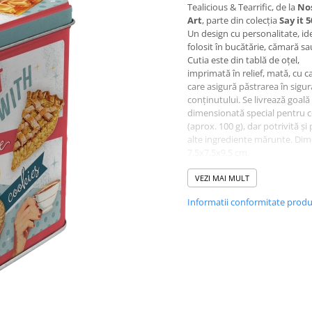
Tealicious & Tearrific, de la
Nos
Art
, parte din colecția
Say it 5
Un design cu personalitate, id
folosit în bucătărie, cămară sa
Cutia este din tablă de oțel,
imprimată în relief, mată, cu c
care asigură păstrarea în sigu
conținutului. Se livrează goală 
dimensionată special pentru c
(aprox. 100 g), dar potrivită și
alte ingrediente mărunte. Di
7.5x7.5x9.5 cm.
Idee de cadou pentru iubitorii
decor vintage, potrivită pentr
VEZI MAI MULT
ocazie.
Informatii conformitate prod