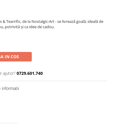
 & Tearrific, de la Nostalgic-Art - se livrează goală, ideală de
u, potrivită și ca idee de cadou.
A IN COS
e ajutor?
0729.601.740
informatii