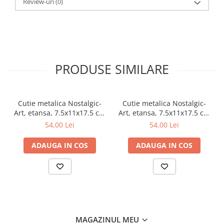
Review-uri
(0)
PRODUSE SIMILARE
Cutie metalica Nostalgic-
Cutie metalica Nostalgic-
Art, etansa, 7.5x11x17.5 cm
Art, etansa, 7.5x11x17.5 cm
- Strong Coffee Served Here
- Cutie metal capac etans
54,00 Lei
54,00 Lei
- Cafea tare servita aici
Hot Coffee Now - Cafea
fierbinte chiar acum
ADAUGA IN COS
ADAUGA IN COS
MAGAZINUL MEU