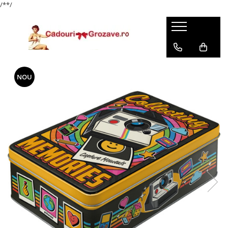
/*
*/
NOU