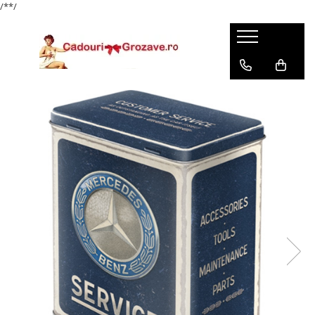
/*
*/