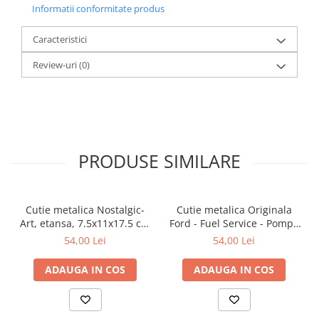
Informatii conformitate produs
Caracteristici
Review-uri
(0)
PRODUSE SIMILARE
Cutie metalica Nostalgic-
Cutie metalica Originala
Art, etansa, 7.5x11x17.5 cm
Ford - Fuel Service - Pompa
- Strong Coffee Served Here
de Benzina, etansa,
54,00 Lei
54,00 Lei
- Cafea tare servita aici
7.5x11x17.5 cm
ADAUGA IN COS
ADAUGA IN COS