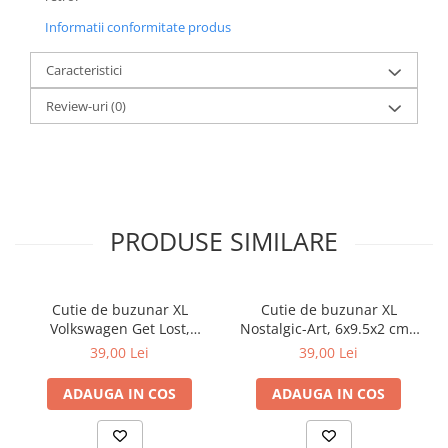
Informatii conformitate produs
Caracteristici
Review-uri
(0)
PRODUSE SIMILARE
Cutie de buzunar XL
Cutie de buzunar XL
Volkswagen Get Lost,
Nostalgic-Art, 6x9.5x2 cm -
Originala, 6x9.5x2 cm
We Can Do It - Putem sa o
39,00 Lei
39,00 Lei
facem!
ADAUGA IN COS
ADAUGA IN COS