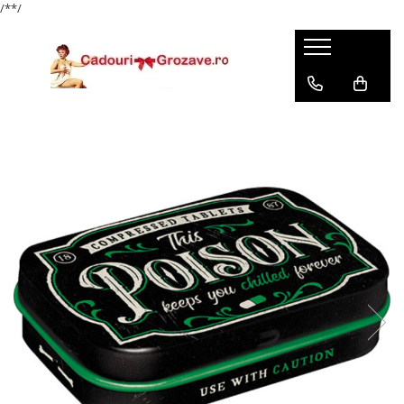
/*
*/