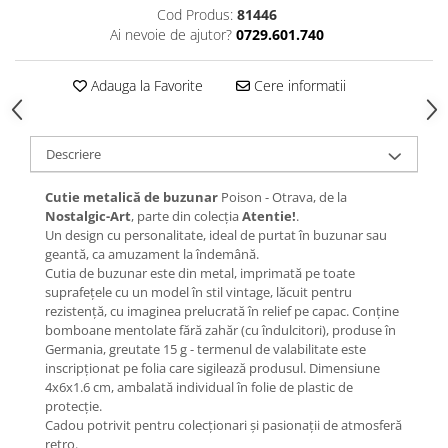
Cod Produs:
81446
Ai nevoie de ajutor?
0729.601.740
Adauga la Favorite
Cere informatii
Descriere
Cutie metalică de buzunar
Poison - Otrava, de la
Nostalgic-Art
, parte din colecția
Atentie!
.
Un design cu personalitate, ideal de purtat în buzunar sau
geantă, ca amuzament la îndemână.
Cutia de buzunar este din metal, imprimată pe toate
suprafețele cu un model în stil vintage, lăcuit pentru
rezistență, cu imaginea prelucrată în relief pe capac. Conține
bomboane mentolate fără zahăr (cu îndulcitori), produse în
Germania, greutate 15 g - termenul de valabilitate este
inscripționat pe folia care sigilează produsul. Dimensiune
4x6x1.6 cm, ambalată individual în folie de plastic de
protecție.
Cadou potrivit pentru colecționari și pasionații de atmosferă
retro.