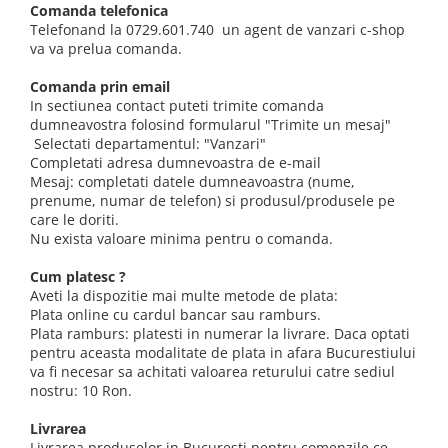
Comanda telefonica
Telefonand la 0729.601.740 un agent de vanzari c-shop
va va prelua comanda.
Comanda prin email
In sectiunea contact puteti trimite comanda
dumneavostra folosind formularul "Trimite un mesaj"
Selectati departamentul: "Vanzari"
Completati adresa dumnevoastra de e-mail
Mesaj: completati datele dumneavoastra (nume,
prenume, numar de telefon) si produsul/produsele pe
care le doriti.
Nu exista valoare minima pentru o comanda.
Cum platesc ?
Aveti la dispozitie mai multe metode de plata:
Plata online cu cardul bancar sau ramburs.
Plata ramburs: platesti in numerar la livrare. Daca optati
pentru aceasta modalitate de plata in afara Bucurestiului
va fi necesar sa achitati valoarea returului catre sediul
nostru: 10 Ron.
Livrarea
Livrarea produselor in Bucuresti pentru comenzile ce