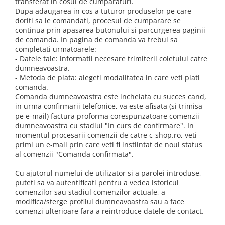
transferat in cosul de cumparaturi.
Dupa adaugarea in cos a tuturor produselor pe care
doriti sa le comandati, procesul de cumparare se
continua prin apasarea butonului si parcurgerea paginii
de comanda. In pagina de comanda va trebui sa
completati urmatoarele:
- Datele tale: informatii necesare trimiterii coletului catre
dumneavoastra.
- Metoda de plata: alegeti modalitatea in care veti plati
comanda.
Comanda dumneavoastra este incheiata cu succes cand,
in urma confirmarii telefonice, va este afisata (si trimisa
pe e-mail) factura proforma corespunzatoare comenzii
dumneavoastra cu stadiul "In curs de confirmare". In
momentul procesarii comenzii de catre c-shop.ro, veti
primi un e-mail prin care veti fi instiintat de noul status
al comenzii "Comanda confirmata".
Cu ajutorul numelui de utilizator si a parolei introduse,
puteti sa va autentificati pentru a vedea istoricul
comenzilor sau stadiul comenzilor actuale, a
modifica/sterge profilul dumneavoastra sau a face
comenzi ulterioare fara a reintroduce datele de contact.