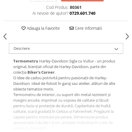
Cod Produs:
80361
Ai nevoie de ajutor?
0729.601.740
Adauga la Favorite
Cere informatii
Descriere
Termometru
Harley-Davidson Sigla cu Vultur - un produs
original, licențiat oficial de Harley-Davidson, parte din
colecția
Biker's Corner
.
O idee de cadou potrivită pentru pasionații de Harley-
Davidson. Ideal de folosit în garaj sau atelier, alături de alte
obiecte tematice moto.
Termometru de interior, cu suport din metal rezistent și
margini arcuite, imprimat cu vopsea de calitate și lăcuit
pentru luciu și protecție de durată. Capilaritate de înaltă
calitate, scară gradată în Celsius și Fahrenheit. Pregăurit la
capete pentru montare pe perete. Dimensiune produs
aproximativ 6.8x28x1.4 cm, ambalat individual în cutie de
carton cu fereastră.