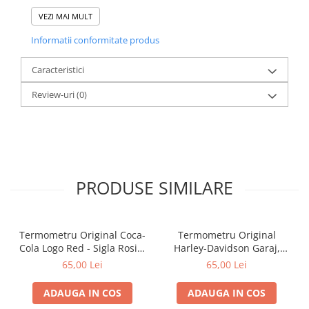
O idee de cadou pentru pasionații de Harley-Davidson și
iubitorii de obiecte vintage.
VEZI MAI MULT
Informatii conformitate produs
Caracteristici
Review-uri
(0)
PRODUSE SIMILARE
Termometru Original Coca-
Termometru Original
Cola Logo Red - Sigla Rosie,
Harley-Davidson Garaj,
6.8x28x1.4 cm
6.8x28x1.4 cm
65,00 Lei
65,00 Lei
ADAUGA IN COS
ADAUGA IN COS