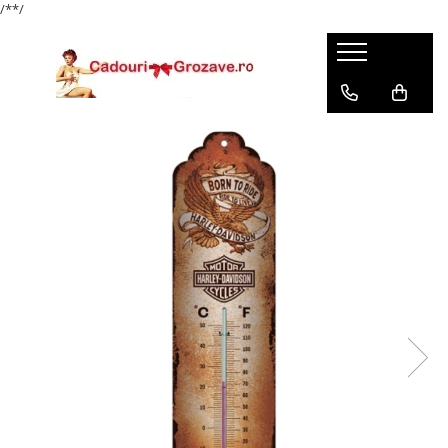
/*
*/