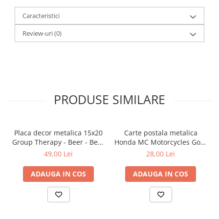
Caracteristici
Review-uri
(0)
PRODUSE SIMILARE
Placa decor metalica 15x20
Carte postala metalica
Group Therapy - Beer - Bere
Honda MC Motorcycles Gold
- Terapie de grup
- Sigla Honda Moto pe
49,00 Lei
28,00 Lei
auriu, Originala, 10x14 cm
ADAUGA IN COS
ADAUGA IN COS