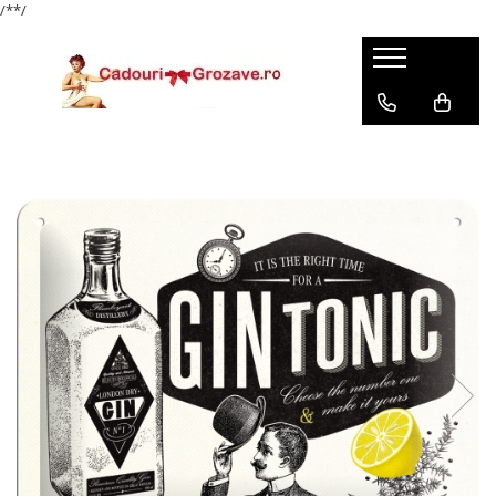
/*
*/