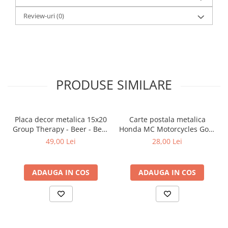
Review-uri
(0)
PRODUSE SIMILARE
Placa decor metalica 15x20
Carte postala metalica
Group Therapy - Beer - Bere
Honda MC Motorcycles Gold
- Terapie de grup
- Sigla Honda Moto pe
49,00 Lei
28,00 Lei
auriu, Originala, 10x14 cm
ADAUGA IN COS
ADAUGA IN COS