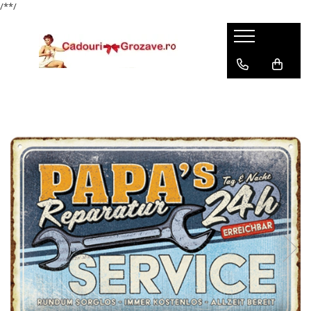
/*
*/