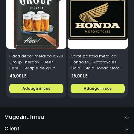
Placa decor metalica 15x20
Carte postala metalica
C
Group Therapy - Beer -
Honda MC Motorcycles
N
Bere - Terapie de grup
Gold - Sigla Honda Moto
N
pe auriu, Originala, 10x14
49,00 Lei
28,00 Lei
cm
Adauga in cos
Adauga in cos
Magazinul meu
Clienti