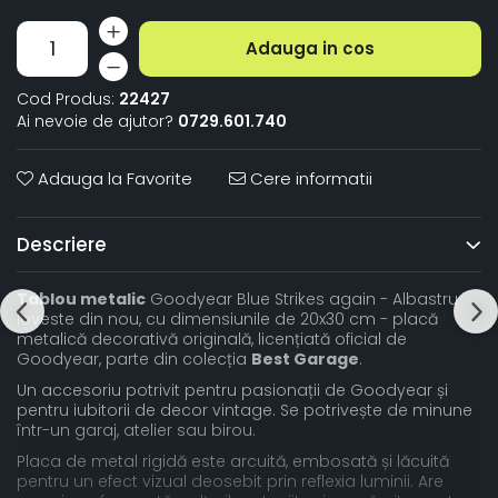
Adauga in cos
Cod Produs:
22427
Ai nevoie de ajutor?
0729.601.740
Adauga la Favorite
Cere informatii
Descriere
Tablou metalic
Goodyear Blue Strikes again - Albastru
loveste din nou, cu dimensiunile de 20x30 cm - placă
metalică decorativă originală, licențiată oficial de
Goodyear, parte din colecția
Best Garage
.
Un accesoriu potrivit pentru pasionații de Goodyear și
pentru iubitorii de decor vintage. Se potrivește de minune
într-un garaj, atelier sau birou.
Placa de metal rigidă este arcuită, embosată și lăcuită
pentru un efect vizual deosebit prin reflexia luminii. Are