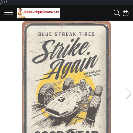
/*
*/