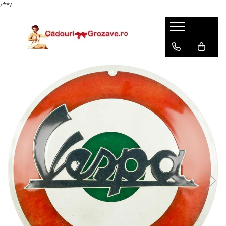
/*
*/