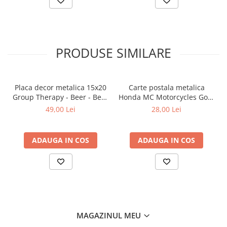
PRODUSE SIMILARE
Placa decor metalica 15x20
Carte postala metalica
Group Therapy - Beer - Bere
Honda MC Motorcycles Gold
- Terapie de grup
- Sigla Honda Moto pe
49,00 Lei
28,00 Lei
auriu, Originala, 10x14 cm
ADAUGA IN COS
ADAUGA IN COS
MAGAZINUL MEU