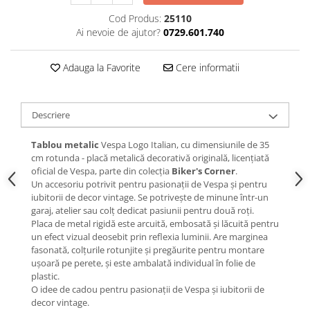
Cod Produs:
25110
Ai nevoie de ajutor?
0729.601.740
Adauga la Favorite
Cere informatii
Descriere
Tablou metalic
Vespa Logo Italian, cu dimensiunile de 35
cm rotunda - placă metalică decorativă originală, licențiată
oficial de Vespa, parte din colecția
Biker's Corner
.
Un accesoriu potrivit pentru pasionații de Vespa și pentru
iubitorii de decor vintage. Se potrivește de minune într-un
garaj, atelier sau colț dedicat pasiunii pentru două roți.
Placa de metal rigidă este arcuită, embosată și lăcuită pentru
un efect vizual deosebit prin reflexia luminii. Are marginea
fasonată, colțurile rotunjite și pregăurite pentru montare
ușoară pe perete, și este ambalată individual în folie de
plastic.
O idee de cadou pentru pasionații de Vespa și iubitorii de
decor vintage.