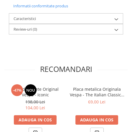
Informatii conformitate produs
Caracteristici
Review-uri
(0)
RECOMANDARI
Ceas de perete Original
Placa metalica Originala
-47%
NOU
Vespa - Iconic
Vespa - The Italian Classic -
Vespa - Clasicul Italienesc,
198,00 Lei
69,00 Lei
20x30 cm
104,00 Lei
ADAUGA IN COS
ADAUGA IN COS