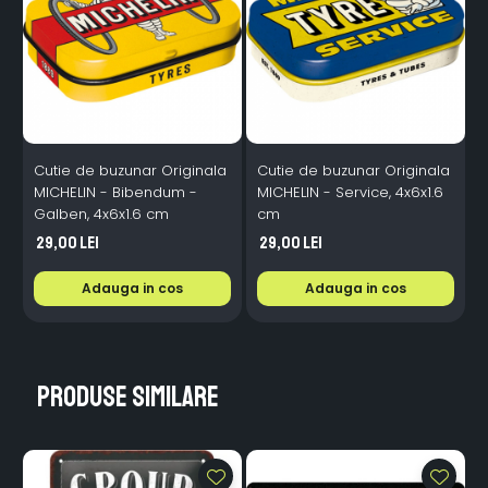
Cutie de buzunar Originala
Cutie de buzunar Originala
P
MICHELIN - Bibendum -
MICHELIN - Service, 4x6x1.6
Galben, 4x6x1.6 cm
cm
Y
M
29,00 Lei
29,00 Lei
Adauga in cos
Adauga in cos
Produse similare