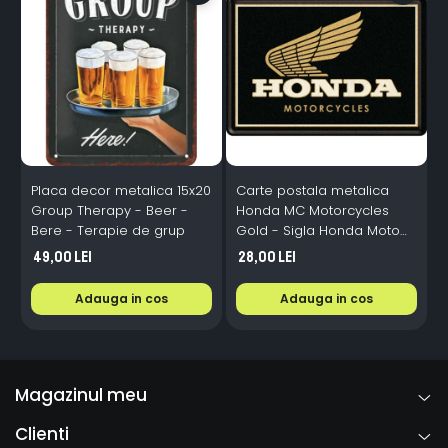
Placa decor metalica 15x20
Carte postala metalica
P
Group Therapy - Beer -
Honda MC Motorcycles
A
Bere - Terapie de grup
Gold - Sigla Honda Moto
pe auriu, Originala, 10x14
M
49,00 Lei
28,00 Lei
cm
Adauga in cos
Adauga in cos
Magazinul meu
Clienti