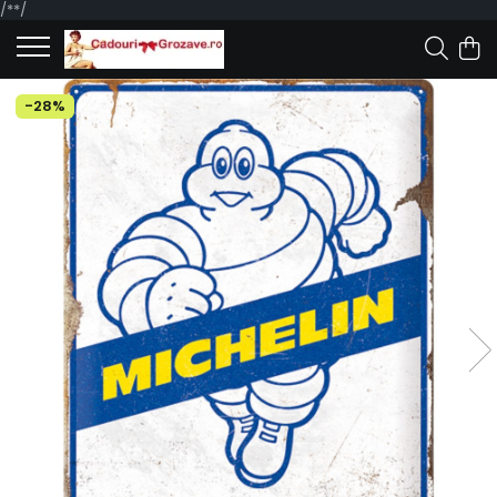
/*
*/
-28%