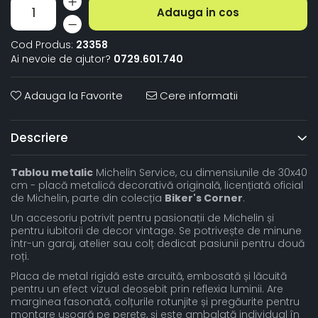
Adauga in cos
Cod Produs:
23358
Ai nevoie de ajutor?
0729.601.740
Adauga la Favorite
Cere informatii
Descriere
Tablou metalic
Michelin Service, cu dimensiunile de 30x40
cm - placă metalică decorativă originală, licențiată oficial
de Michelin, parte din colecția
Biker's Corner
.
Un accesoriu potrivit pentru pasionații de Michelin și
pentru iubitorii de decor vintage. Se potrivește de minune
într-un garaj, atelier sau colț dedicat pasiunii pentru două
roți.
Placa de metal rigidă este arcuită, embosată și lăcuită
pentru un efect vizual deosebit prin reflexia luminii. Are
marginea fasonată, colțurile rotunjite și pregăurite pentru
montare ușoară pe perete, și este ambalată individual în