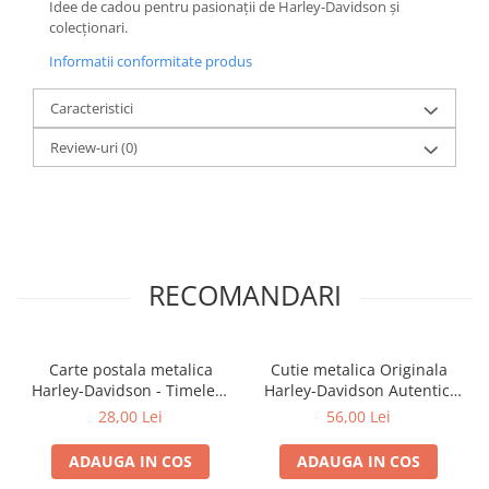
Idee de cadou pentru pasionații de Harley-Davidson și
colecționari.
Informatii conformitate produs
Caracteristici
Review-uri
(0)
RECOMANDARI
Carte postala metalica
Cutie metalica Originala
Harley-Davidson - Timeless
Harley-Davidson Autentic,
Tradition, Originala, 10x14
plata, 23x16x7 cm
28,00 Lei
56,00 Lei
cm
ADAUGA IN COS
ADAUGA IN COS