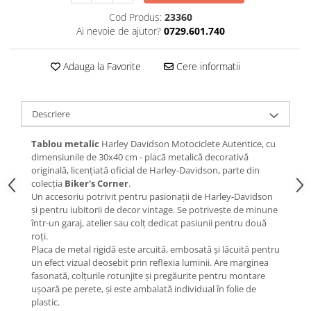
Cod Produs:
23360
Ai nevoie de ajutor?
0729.601.740
Adauga la Favorite
Cere informatii
Descriere
Tablou metalic
Harley Davidson Motociclete Autentice, cu
dimensiunile de 30x40 cm - placă metalică decorativă
originală, licențiată oficial de Harley-Davidson, parte din
colecția
Biker's Corner
.
Un accesoriu potrivit pentru pasionații de Harley-Davidson
și pentru iubitorii de decor vintage. Se potrivește de minune
într-un garaj, atelier sau colț dedicat pasiunii pentru două
roți.
Placa de metal rigidă este arcuită, embosată și lăcuită pentru
un efect vizual deosebit prin reflexia luminii. Are marginea
fasonată, colțurile rotunjite și pregăurite pentru montare
ușoară pe perete, și este ambalată individual în folie de
plastic.