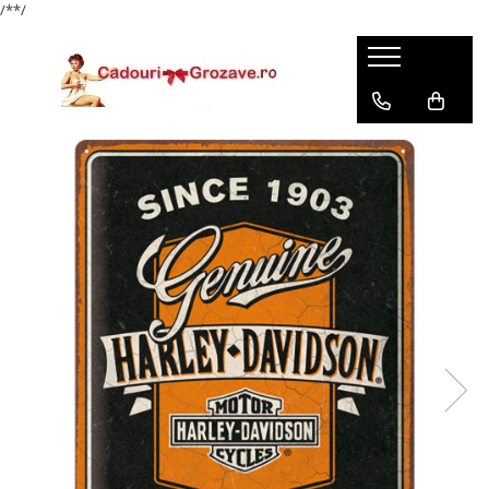
/*
*/