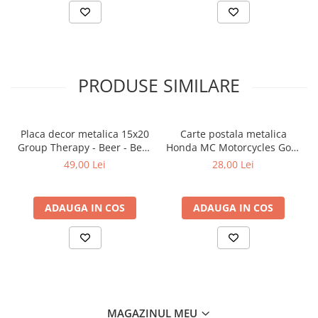
PRODUSE SIMILARE
Placa decor metalica 15x20
Carte postala metalica
Group Therapy - Beer - Bere
Honda MC Motorcycles Gold
- Terapie de grup
- Sigla Honda Moto pe
49,00 Lei
28,00 Lei
auriu, Originala, 10x14 cm
ADAUGA IN COS
ADAUGA IN COS
MAGAZINUL MEU