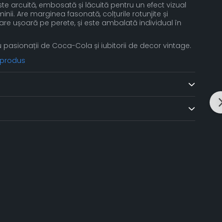
te arcuită, embosată și lăcuită pentru un efect vizual
minii. Are marginea fasonată, colțurile rotunjite și
re ușoară pe perete, și este ambalată individual în
pasionații de Coca-Cola și iubitorii de decor vintage.
 produs