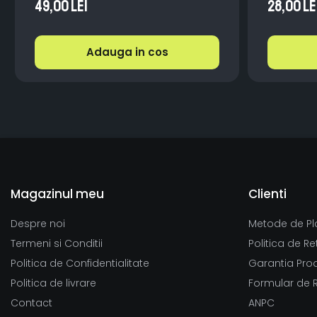
10x14 cm
49,00 Lei
28,00 Le
Adauga in cos
Magazinul meu
Clienti
Despre noi
Metode de Pl
Termeni si Conditii
Politica de Re
Politica de Confidentialitate
Garantia Pro
Politica de livrare
Formular de 
Contact
ANPC