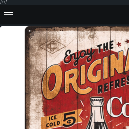
/*
*/