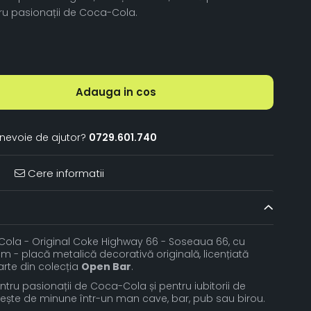
u pasionații de Coca-Cola.
Adauga in cos
 nevoie de ajutor?
0729.601.740
Cere informatii
la - Original Coke Highway 66 - Soseaua 66, cu
m - placă metalică decorativă originală, licențiată
arte din colecția
Open Bar
.
ntru pasionații de Coca-Cola și pentru iubitorii de
vește de minune într-un man cave, bar, pub sau birou.