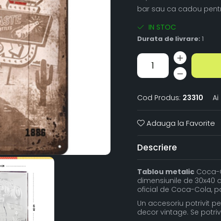
bar sau ca cadou pentr
IN STOC
Durata de livrare:
1
Cod Produs:
23310
Ai
Adauga la Favorite
Descriere
Tablou metalic
Coca-Co
dimensiunile de 30x40 c
oficial de Coca-Cola, p
Un accesoriu potrivit pe
decor vintage. Se potri