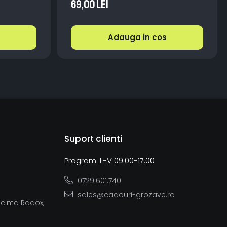
Harta
69,00 Lei
Adauga in cos
Suport clienti
Program: L-V 09.00-17.00
0729.601.740
sales@cadouri-grozave.ro
ncinta Radox,