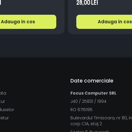
i
28,00 Lei
Adauga in cos
Adauga in cos
Date comerciale
ata
Focus Computer SRL
tur
J40 / 25831 / 1994
duselor
RO 6715195
Retur
Bulevardul Timisoara, nr 80, i
corp C1A, etaj 2