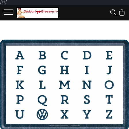
/*
*/