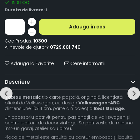
IN STOC
Durata de livrare:
1
Adauga in cos
Cod Produs:
10300
Ai nevoie de ajutor?
0729.601.740
Adauga la Favorite
Cere informatii
Descriere
Tablou metalic
tip carte poștală, originală, licențiată
oficial de Volkswagen, cu design
Volkswagen-ABC
,
dimensiune 10x14 cm, parte din colecția
Best Garage
.
Un accesoriu potrivit pentru pasionații de Volkswagen și
pentru iubitorii de decor vintage. Se potrivește de minune
într-un garaj, atelier sau birou.
Placa de metal este arcuită, cu contur embosat și lăcuită