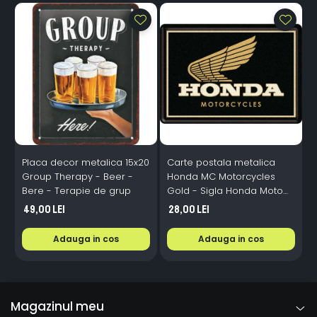
Placa decor metalica 15x20
Carte postala metalica
C
Group Therapy - Beer -
Honda MC Motorcycles
N
Bere - Terapie de grup
Gold - Sigla Honda Moto
N
pe auriu, Originala, 10x14
49,00 Lei
28,00 Lei
cm
Adauga in cos
Adauga in cos
Magazinul meu