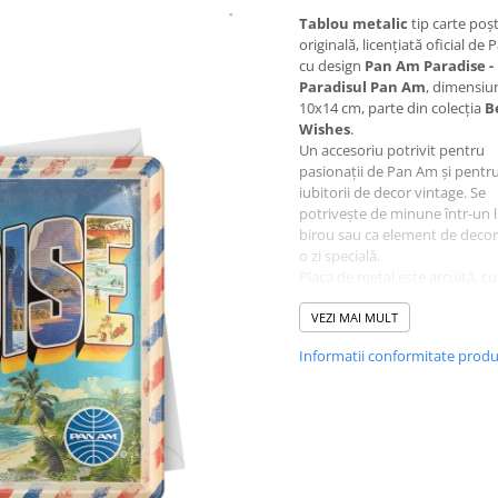
Tablou metalic
tip carte poșt
originală, licențiată oficial de
cu design
Pan Am Paradise -
Paradisul Pan Am
, dimensiu
10x14 cm, parte din colecția
B
Wishes
.
Un accesoriu potrivit pentru
pasionații de Pan Am și pentr
iubitorii de decor vintage. Se
potrivește de minune într-un l
birou sau ca element de deco
o zi specială.
Placa de metal este arcuită, c
embosat și lăcuită pentru un e
vizual deosebit prin reflexia lu
VEZI MAI MULT
Spatele este căptușit cu hârtie
Informatii conformitate prod
poți adăuga un mesaj alături 
cadou. Are marginea fasonată
colțurile rotunjite, este ambal
individual în folie de plastic, cu
format C6 inclus - gata de oferi
atare.
O idee de cadou pentru pasion