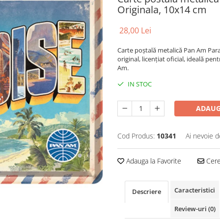
Originala, 10x14 cm
28,00 Lei
Carte poștală metalică Pan Am Par
original, licențiat oficial, ideală 
Am.
IN STOC
ADAUG
Cod Produs:
10341
Ai nevoie d
Adauga la Favorite
Cere 
Caracteristici
Descriere
Review-uri
(0)