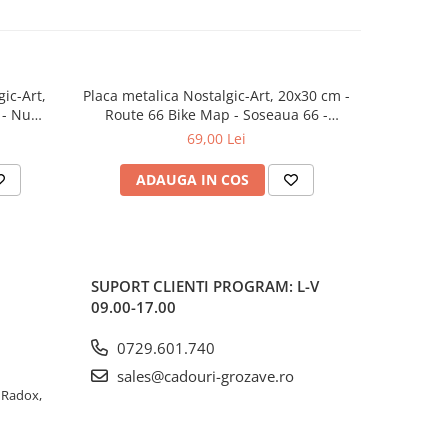
ic-Art,
Placa metalica Nostalgic-Art, 20x30 cm -
Placa meta
 - Nu
Route 66 Bike Map - Soseaua 66 -
Riders 
Motocicleta si Harta
Harley-Da
69,00 Lei
ADAUGA IN COS
AD
SUPORT CLIENTI
PROGRAM: L-V
09.00-17.00
0729.601.740
sales@cadouri-grozave.ro
a Radox,