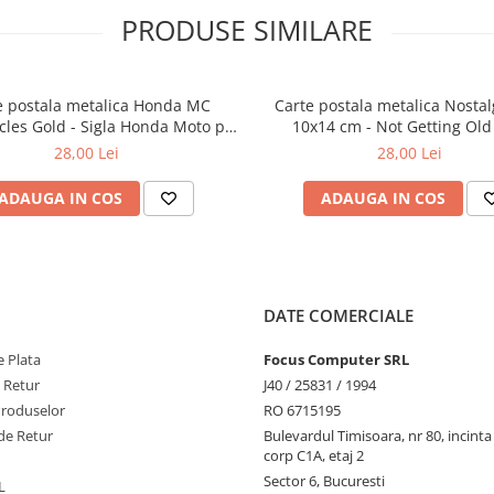
PRODUSE SIMILARE
e postala metalica Honda MC
Carte postala metalica Nostalg
cles Gold - Sigla Honda Moto pe
10x14 cm - Not Getting Old
uriu, Originala, 10x14 cm
imbatranesc
28,00 Lei
28,00 Lei
ADAUGA IN COS
ADAUGA IN COS
DATE COMERCIALE
 Plata
Focus Computer SRL
e Retur
J40 / 25831 / 1994
Produselor
RO 6715195
de Retur
Bulevardul Timisoara, nr 80, incint
corp C1A, etaj 2
Sector 6, Bucuresti
L