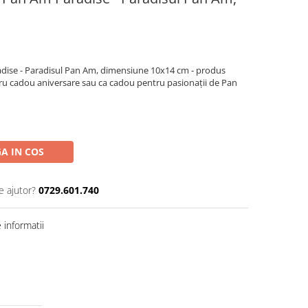
adise - Paradisul Pan Am, dimensiune 10x14 cm - produs
pentru cadou aniversare sau ca cadou pentru pasionații de Pan
A IN COS
e ajutor?
0729.601.740
informatii