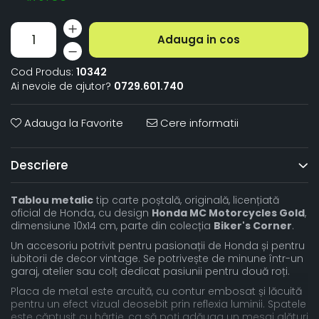
Adauga in cos
Cod Produs:
10342
Ai nevoie de ajutor?
0729.601.740
Adauga la Favorite
Cere informatii
Descriere
Tablou metalic
tip carte poștală, originală, licențiată
oficial de Honda, cu design
Honda MC Motorcycles Gold
,
dimensiune 10x14 cm, parte din colecția
Biker's Corner
.
Un accesoriu potrivit pentru pasionații de Honda și pentru
iubitorii de decor vintage. Se potrivește de minune într-un
garaj, atelier sau colț dedicat pasiunii pentru două roți.
Placa de metal este arcuită, cu contur embosat și lăcuită
pentru un efect vizual deosebit prin reflexia luminii. Spatele
este căptușit cu hârtie, ca să poți adăuga un mesaj alături