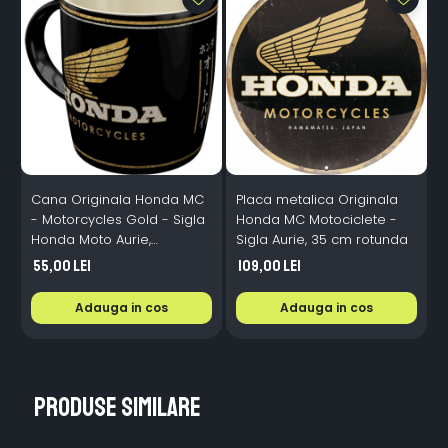
Cana Originala Honda MC
Placa metalica Originala
C
- Motorcycles Gold - Sigla
Honda MC Motociclete -
Honda Moto Aurie,
Sigla Aurie, 35 cm rotunda
ceramica, 330 ml
55,00 Lei
109,00 Lei
Adauga in cos
Adauga in cos
Produse similare