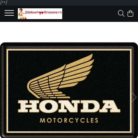
/*
*/