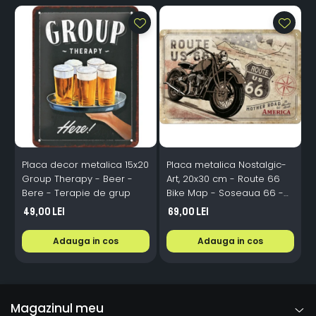
Placa decor metalica 15x20
Placa metalica Nostalgic-
P
Group Therapy - Beer -
Art, 20x30 cm - Route 66
Bere - Terapie de grup
Bike Map - Soseaua 66 -
o
Motocicleta si Harta
49,00 Lei
69,00 Lei
O
Adauga in cos
Adauga in cos
Magazinul meu