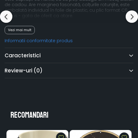
de cadou. Are marginea fasonată, colțurile rotunjite, este
ambalată individual în folie de plastic, cu plic format C6
inclus - gata de oferit ca atare.
Idee de cadou pentru pasionații de Honda și colecționari.
Vezi mai mult
Informatii conformitate produs
Caracteristici
Review-uri
(0)
Recomandari