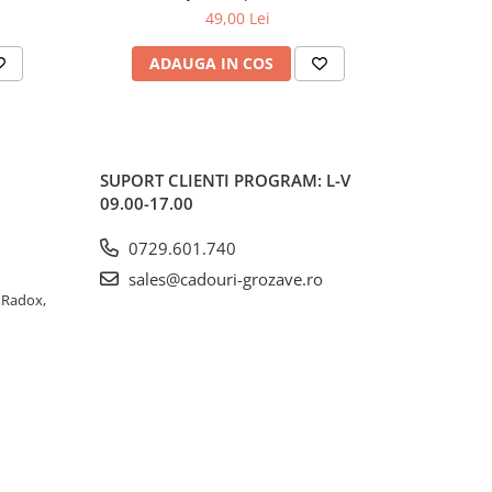
Harley-Davidson, Originala, 10x20 cm
49,00 Lei
ADAUGA IN COS
AD
SUPORT CLIENTI
PROGRAM: L-V
09.00-17.00
0729.601.740
sales@cadouri-grozave.ro
a Radox,