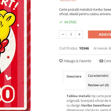
Carte poștală metalică Haribo Sweet
oficial, ideală pentru cadou aniver
IN STOC
ADAUG
Cod Produs:
10346
Ai nevoie d
Adauga la Favorite
Cere 
Caracteristici
Descriere
Review-uri
(0)
Tablou metalic
tip carte poșt
originală, licențiată oficial de
cu design
Haribo Sweethear
dimensiune 10x14 cm, parte d