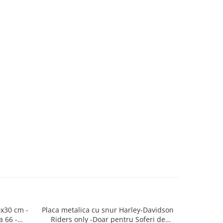
0x30 cm -
Placa metalica cu snur Harley-Davidson
Carte pos
a 66 -
Riders only -Doar pentru Soferi de
10x14 cm 