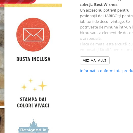
colecția
Best Wishes
.
Un accesoriu potrivit pentru
pasionații de HARIBO și pentr
iubitorii de decor vintage. Se
potrivește de minune într-un l
birou sau ca element de deco
o zi specială.
Placa de metal este arcuită, c
embosat și lăcuită pentru un e
vizual deosebit prin reflexia lu
Spatele este căptușit cu hârtie
VEZI MAI MULT
poți adăuga un mesaj alături 
Informatii conformitate prod
cadou. Are marginea fasonată
colțurile rotunjite, este ambal
individual în folie de plastic, cu
format C6 inclus - gata de oferi
atare.
O idee de cadou pentru pasion
HARIBO și iubitorii de decor v