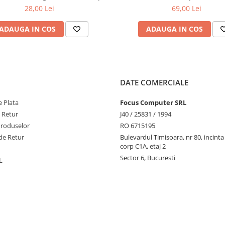
uriu, Originala, 10x14 cm
Motocicleta si Harta
28,00 Lei
69,00 Lei
ADAUGA IN COS
ADAUGA IN COS
DATE COMERCIALE
 Plata
Focus Computer SRL
e Retur
J40 / 25831 / 1994
Produselor
RO 6715195
de Retur
Bulevardul Timisoara, nr 80, incint
corp C1A, etaj 2
Sector 6, Bucuresti
L