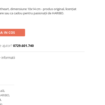
heart, dimensiune 10x14 cm - produs original, licențiat
sare sau ca cadou pentru pasionații de HARIBO.
A IN COS
e ajutor?
0729.601.740
informatii
ală,
 HARIBO,
t
,
in