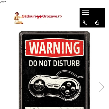
/*
*/