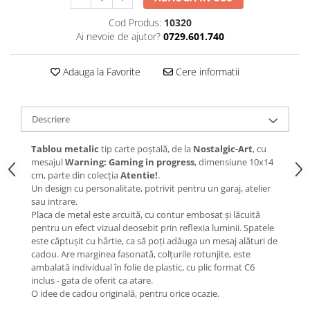
Cod Produs:
10320
Ai nevoie de ajutor?
0729.601.740
Adauga la Favorite
Cere informatii
Descriere
Tablou metalic
tip carte poștală, de la
Nostalgic-Art
, cu
mesajul
Warning: Gaming in progress
, dimensiune 10x14
cm, parte din colecția
Atentie!
.
Un design cu personalitate, potrivit pentru un garaj, atelier
sau intrare.
Placa de metal este arcuită, cu contur embosat și lăcuită
pentru un efect vizual deosebit prin reflexia luminii. Spatele
este căptușit cu hârtie, ca să poți adăuga un mesaj alături de
cadou. Are marginea fasonată, colțurile rotunjite, este
ambalată individual în folie de plastic, cu plic format C6
inclus - gata de oferit ca atare.
O idee de cadou originală, pentru orice ocazie.