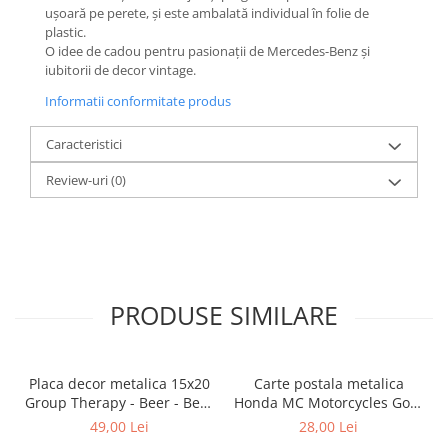
ușoară pe perete, și este ambalată individual în folie de
plastic.
O idee de cadou pentru pasionații de Mercedes-Benz și
iubitorii de decor vintage.
Informatii conformitate produs
Caracteristici
Review-uri
(0)
PRODUSE SIMILARE
Placa decor metalica 15x20
Carte postala metalica
Group Therapy - Beer - Bere
Honda MC Motorcycles Gold
- Terapie de grup
- Sigla Honda Moto pe
49,00 Lei
28,00 Lei
auriu, Originala, 10x14 cm