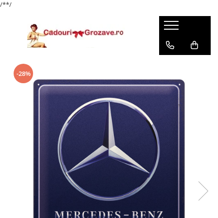
/*
*/
-28%