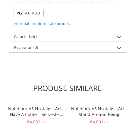
are semn de carte textil și buzunar interior pe coperta din
spate, pentru păstrarea notițelor sau a documentelor mici.
Format A5 (aproximativ 14,5 x 21 cm). Ambalată individual,
VEZI MAI MULT
în folie de plastic.
Informatii conformitate produs
O idee de cadou pentru pasionații de Vespa și colecționari.
Caracteristici
Review-uri
(0)
PRODUSE SIMILARE
Notebook A5 Nostalgic-Art -
Notebook A5 Nostalgic-Art -
Have A Coffee - Serveste o
Stand Around Being
cafea
Fantastic - Stau degeaba in
64,00 Lei
64,00 Lei
mod fantastic