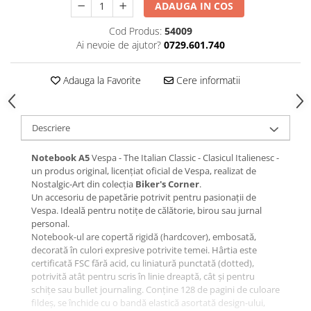
ADAUGA IN COS
Cod Produs:
54009
Ai nevoie de ajutor?
0729.601.740
Adauga la Favorite
Cere informatii
Descriere
Notebook A5
Vespa - The Italian Classic - Clasicul Italienesc -
un produs original, licențiat oficial de Vespa, realizat de
Nostalgic-Art din colecția
Biker's Corner
.
Un accesoriu de papetărie potrivit pentru pasionații de
Vespa. Ideală pentru notițe de călătorie, birou sau jurnal
personal.
Notebook-ul are copertă rigidă (hardcover), embosată,
decorată în culori expresive potrivite temei. Hârtia este
certificată FSC fără acid, cu liniatură punctată (dotted),
potrivită atât pentru scris în linie dreaptă, cât și pentru
schițe sau bullet journaling. Conține 128 de pagini de culoare
fildeș, se închide cu o bandă elastică asortată design-ului,