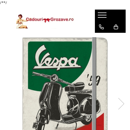
/*
*/