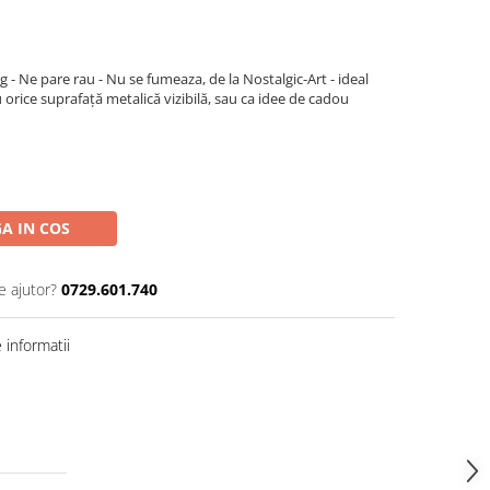
 Ne pare rau - Nu se fumeaza, de la Nostalgic-Art - ideal
u orice suprafață metalică vizibilă, sau ca idee de cadou
A IN COS
e ajutor?
0729.601.740
informatii