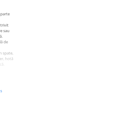
, parte
trivit
re sau
ă.
lă de
n spate,
der, hotă
că.
e
ntru
us