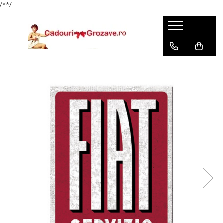
/*
*/