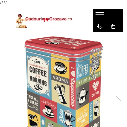
/*
*/