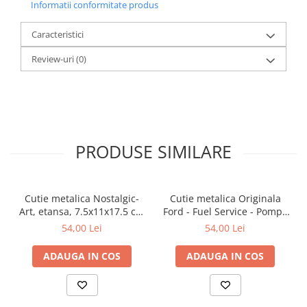
Informatii conformitate produs
Caracteristici
Review-uri
(0)
PRODUSE SIMILARE
Cutie metalica Nostalgic-
Cutie metalica Originala
Art, etansa, 7.5x11x17.5 cm
Ford - Fuel Service - Pompa
- Strong Coffee Served Here
de Benzina, etansa,
54,00 Lei
54,00 Lei
- Cafea tare servita aici
7.5x11x17.5 cm
ADAUGA IN COS
ADAUGA IN COS