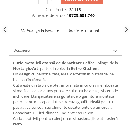
Cod Produs:
31115
Ai nevoie de ajutor?
0729.601.740
Adauga la Favorite
Cere informatii
Descriere
Cutie metalică etanșă de depozitare
Coffee Collage, de la
Nostalgic-Art
, parte din colecția
Retro Kitchen
.
Un design cu personalitate, ideal de folosit în bucătărie, pe
blat sau în cămară.
Cutia este din tablă de oțel, imprimată în culori vii, embosată
și mată, cu capac etanș prins de cutie, cu balama și sistem de
închidere. Etanșeitatea e asigurată de o garnitură montată
pe tot conturul capacului. Se livrează goală - ideală pentru
păstrat cafea, ceai sau alimente uscate ferite de umezeală.
Capacitate 1.3 litri, dimensiune 7.5x11x17.5 cm.
Cadou potrivit pentru colecționari și pasionații de atmosferă
retro.