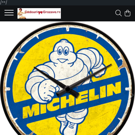
/*
*/