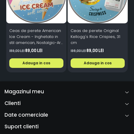
Ceas de perete American
Ceas de perete Original
C
Ice Cream - Inghetata in
Kellogg's Rice Crispies, 31
V
stil american, Nostalgic-Art,
cm
L
31 cm
89,00 Lei
89,00 Lei
189,00 Lei
198,00 Lei
Adauga in cos
Adauga in cos
Magazinul meu
Clienti
Date comerciale
Suport clienti