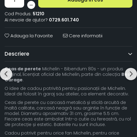
Cod Produs:
51210
Ai nevoie de ajutor?
0729.601.740
Adauga la Favorite
Cere informatii
Descriere
Ceas de perete
Michelin - Bibendum 80s - un produs
original, licențiat oficial de Michelin, parte din colecția
Best
Garage
.
O idee de cadou potrivită pentru pasionații de Michelin.
Ideal de folosit în garaj sau atelier, ca element decorativ.
Ceas de perete cu carcasă metalică și sticlă arcuită de
înaltă calitate, carcasă neagră sau argintie în funcție de
model. Diametru aproximativ 31 cm, grosime 5.5 cm.
Fiecare ceas este ambalat într-o cutie cu fereastră, cu rol
de protecție și estetic. Bateriile nu sunt incluse.
Cadou potrivit pentru orice fan Michelin, pentru orice