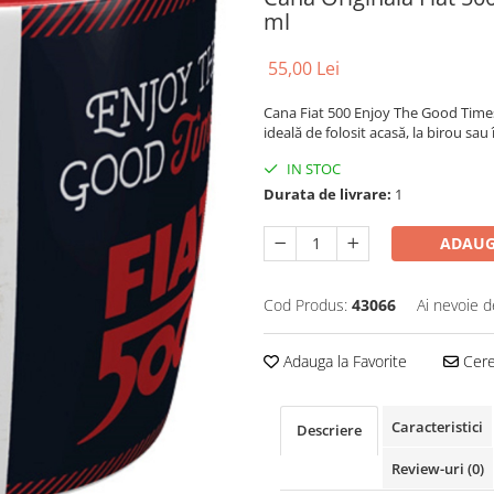
ml
55,00 Lei
Cana Fiat 500 Enjoy The Good Times, 
ideală de folosit acasă, la birou sau 
IN STOC
Durata de livrare:
1
ADAUG
Cod Produs:
43066
Ai nevoie d
Adauga la Favorite
Cere 
Caracteristici
Descriere
Review-uri
(0)