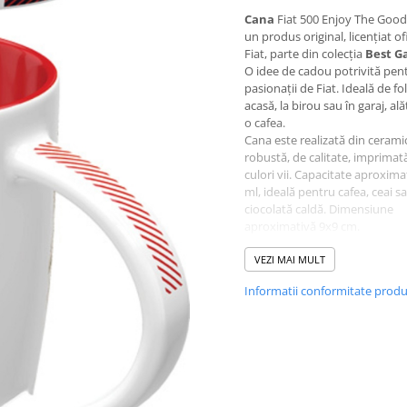
Cana
Fiat 500 Enjoy The Good
un produs original, licențiat of
Fiat, parte din colecția
Best G
O idee de cadou potrivită pen
pasionații de Fiat. Ideală de fo
acasă, la birou sau în garaj, ală
o cafea.
Cana este realizată din cerami
robustă, de calitate, imprimată
culori vii. Capacitate aproxima
ml, ideală pentru cafea, ceai s
ciocolată caldă. Dimensiune
aproximativă 9x9 cm.
O idee de cadou pentru pasion
Fiat și iubitorii de obiecte vin
VEZI MAI MULT
produs gândit cu atenție la deta
Informatii conformitate prod
fel de potrivit pentru uz zilnic c
pentru cadou.