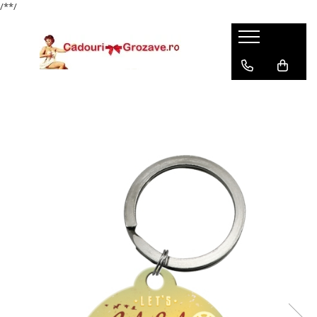
/*
*/