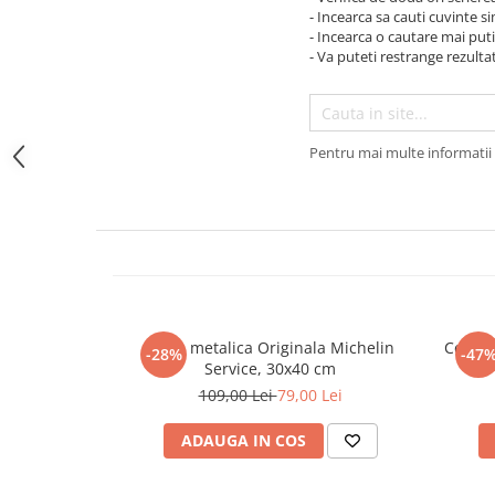
- Incearca sa cauti cuvinte s
- Incearca o cautare mai puti
- Va puteti restrange rezultat
Pentru mai multe informatii 
Placa metalica Originala Michelin
Ceas d
-28%
-47
Service, 30x40 cm
109,00 Lei
79,00 Lei
ADAUGA IN COS