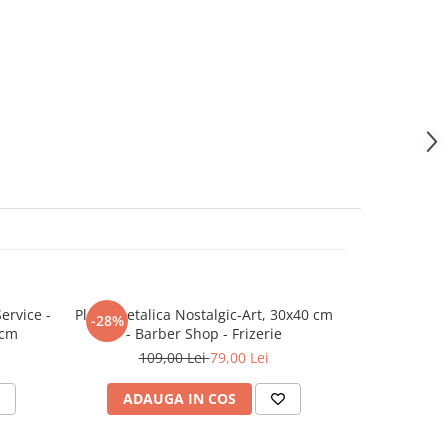
ervice -
Placa metalica Nostalgic-Art, 30x40 cm
Placa metalic
-28%
-28%
 cm
- Barber Shop - Frizerie
Evolution - 
109,00 Lei
79,00 Lei
109
ADAUGA IN COS
ADAU