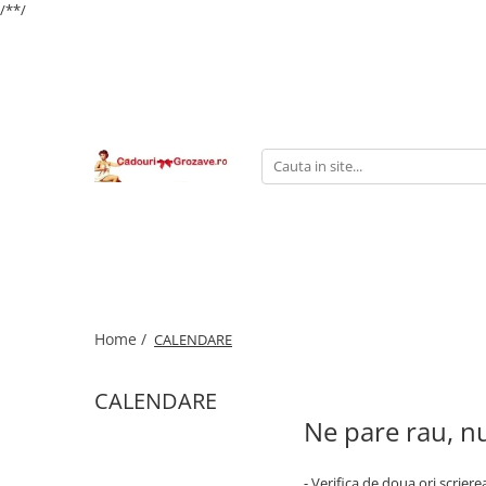
/*
*/
Home /
CALENDARE
CALENDARE
Ne pare rau, nu
- Verifica de doua ori scriere