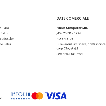
DATE COMERCIALE
 Plata
Focus Computer SRL
e Retur
J40 / 25831 / 1994
Produselor
RO 6715195
de Retur
Bulevardul Timisoara, nr 80, incint
corp C1A, etaj 2
Sector 6, Bucuresti
L
e