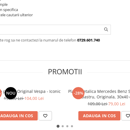
imple
n specifica
ele cautarii ulterior
te rog sa ne contactezi la numarul de telefon
0729.601.740
PROMOTII
e perete Original Vespa - Iconic
Placa metalica Mercedes Benz S
%
NOU
-28%
Albastru, Originala, 30x40
198,00 Lei
104,00 Lei
109,00 Lei
79,00 Lei
ADAUGA IN COS
ADAUGA IN COS