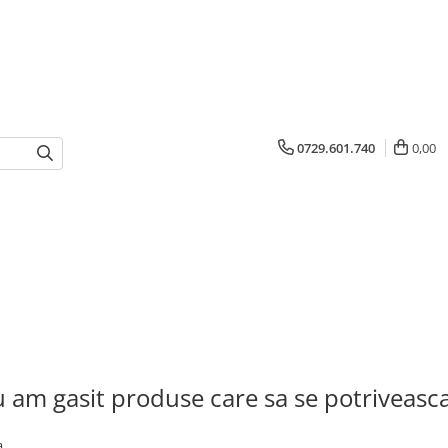
0729.601.740
0,00
 am gasit produse care sa se potriveasc
a