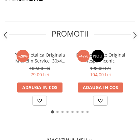
PROMOTII
Placa metalica Originala
Ceas de perete Original
Pl
-28%
-47%
NOU
Michelin Service, 30x40
Vespa - Iconic
B
cm
109,00 Lei
198,00 Lei
79,00 Lei
104,00 Lei
ADAUGA IN COS
ADAUGA IN COS